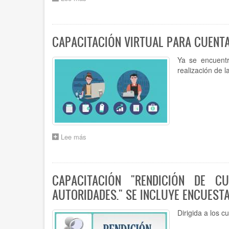
LEY
N°
9.292:
NUEVA
CAPACITACIÓN VIRTUAL PARA CUENT
LEY
ORGÁNICA
Ya se encuentr
DEL
realización de l
TRIBUNAL
DE
CUENTAS
Lee más
sobre
CAPACITACIÓN
VIRTUAL
PARA
CUENTADANTES
CAPACITACIÓN "RENDICIÓN DE CU
SOBRE
AUTORIDADES." SE INCLUYE ENCUESTA
RENDICIÓN
MENSUAL
Y
Dirigida a los 
ANUAL