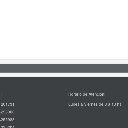
:
Horario de Atención:
4201731
Lunes a Viernes de 8 a 13 hs
4296906
4255983
4235204