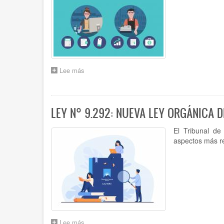
Lee más
sobre
CAPACITACIÓN
PARA
CUENTADANTES
SOBRE
LEY N° 9.292: NUEVA LEY ORGÁNICA 
ACUERDO
6.573
El Tribunal d
(TEXTO
aspectos más re
ORDENADO
ACUERDO
2.989)
Lee más
sobre