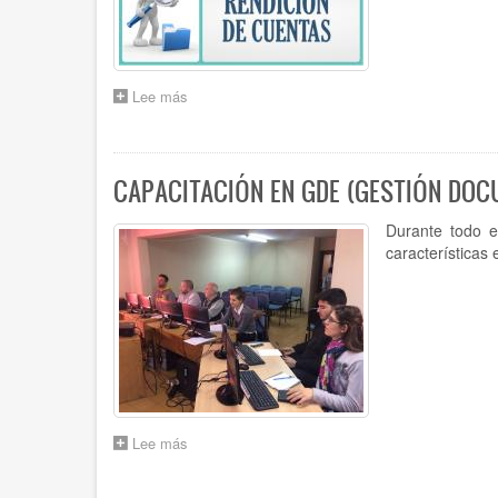
Lee más
sobre
CAPACITACIÓN
"RENDICIÓN
DE
CUENTAS.
CAPACITACIÓN EN GDE (GESTIÓN DOC
ACUERDO
N°870
Durante todo e
(t.o
características
6.488).
CAMBIO
DE
AUTORIDADES."
SE
INCLUYE
ENCUESTA
DE
SATISFACCIÓN.
Lee más
sobre
CAPACITACIÓN
EN