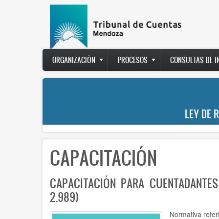
Pasar
al
contenido
principal
Main
ORGANIZACIÓN
PROCESOS
CONSULTAS DE 
navigation
LEY DE 
CAPACITACIÓN
CAPACITACIÓN PARA CUENTADANTES
2.989)
Normativa refer