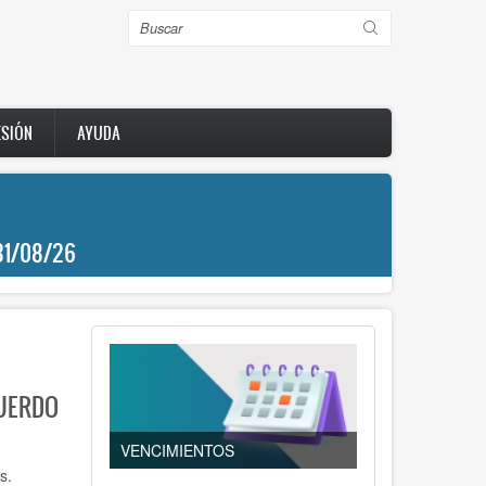
Buscar
ESIÓN
AYUDA
31/08/26
UERDO
VENCIMIENTOS
s.