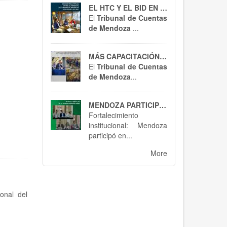
EL HTC Y EL BID EN ACCIÓN
El
Tribunal de Cuentas
de Mendoza
...
MÁS CAPACITACIÓN, MEJOR CONTROL : EL HTC SE ACTUALIZA EN RT 54
El
Tribunal de Cuentas
de Mendoza
...
MENDOZA PARTICIPÓ EN BUENOS AIRES : SPTCRA
Fortalecimiento
institucional: Mendoza
participó en...
More
onal del