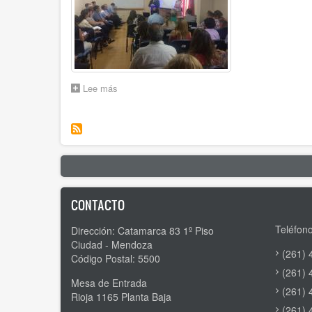
Lee más
sobre
CAPACITACIÓN
EXTERNA
DESTINADA
A
PERSONAL
DEL
IPV
CONTACTO
Teléfono
Dirección: Catamarca 83 1º Piso
Ciudad - Mendoza
(261) 
Código Postal: 5500
(261) 
Mesa de Entrada
(261) 
Rioja 1165 Planta Baja
(261) 